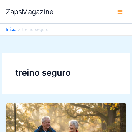
Ir
ZapsMagazine
para
o
conteúdo
Início
treino seguro
treino seguro