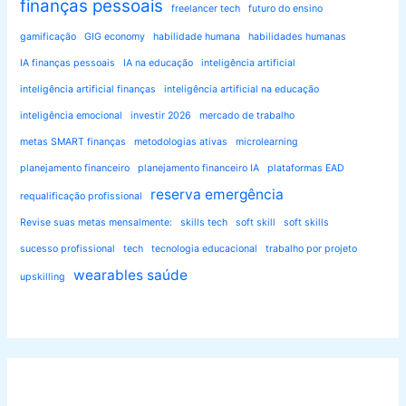
finanças pessoais
freelancer tech
futuro do ensino
gamificação
GIG economy
habilidade humana
habilidades humanas
IA finanças pessoais
IA na educação
inteligência artificial
inteligência artificial finanças
inteligência artificial na educação
inteligência emocional
investir 2026
mercado de trabalho
metas SMART finanças
metodologias ativas
microlearning
planejamento financeiro
planejamento financeiro IA
plataformas EAD
reserva emergência
requalificação profissional
Revise suas metas mensalmente:
skills tech
soft skill
soft skills
sucesso profissional
tech
tecnologia educacional
trabalho por projeto
wearables saúde
upskilling