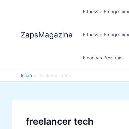
Ir
para
Fitness e Emagrecim
o
conteúdo
ZapsMagazine
Fitness e Emagrecim
Finanças Pessoais
Início
freelancer tech
freelancer tech