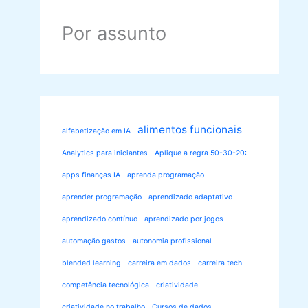
Por assunto
alimentos funcionais
alfabetização em IA
Analytics para iniciantes
Aplique a regra 50-30-20:
apps finanças IA
aprenda programação
aprender programação
aprendizado adaptativo
aprendizado contínuo
aprendizado por jogos
automação gastos
autonomia profissional
blended learning
carreira em dados
carreira tech
competência tecnológica
criatividade
criatividade no trabalho
Cursos de dados