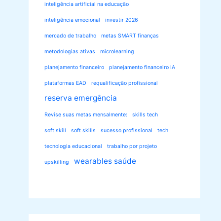
inteligência artificial na educação
inteligência emocional
investir 2026
mercado de trabalho
metas SMART finanças
metodologias ativas
microlearning
planejamento financeiro
planejamento financeiro IA
plataformas EAD
requalificação profissional
reserva emergência
Revise suas metas mensalmente:
skills tech
soft skill
soft skills
sucesso profissional
tech
tecnologia educacional
trabalho por projeto
wearables saúde
upskilling