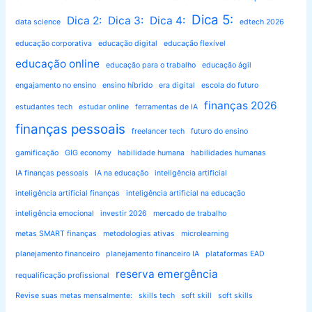
Dica 5:
Dica 2:
Dica 3:
Dica 4:
data science
edtech 2026
educação corporativa
educação digital
educação flexível
educação online
educação para o trabalho
educação ágil
engajamento no ensino
ensino híbrido
era digital
escola do futuro
finanças 2026
estudantes tech
estudar online
ferramentas de IA
finanças pessoais
freelancer tech
futuro do ensino
gamificação
GIG economy
habilidade humana
habilidades humanas
IA finanças pessoais
IA na educação
inteligência artificial
inteligência artificial finanças
inteligência artificial na educação
inteligência emocional
investir 2026
mercado de trabalho
metas SMART finanças
metodologias ativas
microlearning
planejamento financeiro
planejamento financeiro IA
plataformas EAD
reserva emergência
requalificação profissional
Revise suas metas mensalmente:
skills tech
soft skill
soft skills