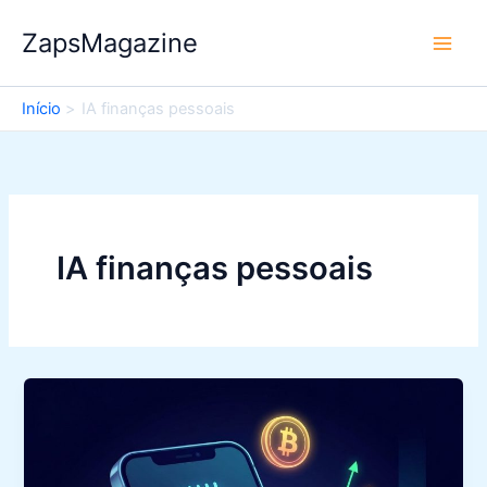
Ir
ZapsMagazine
para
o
conteúdo
Início
IA finanças pessoais
IA finanças pessoais