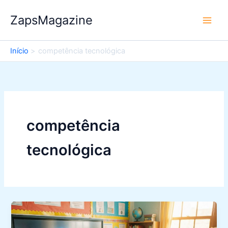
Ir
ZapsMagazine
para
o
conteúdo
Início
competência tecnológica
competência
tecnológica