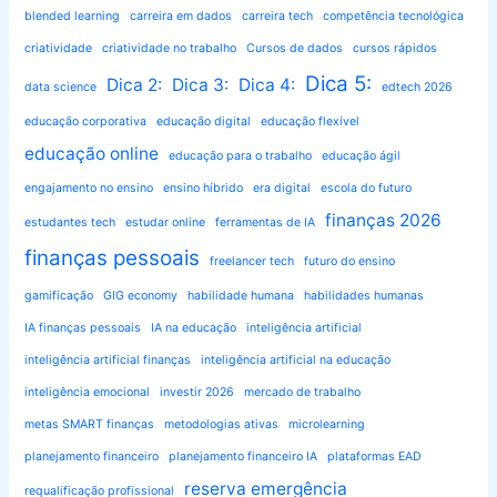
blended learning
carreira em dados
carreira tech
competência tecnológica
criatividade
criatividade no trabalho
Cursos de dados
cursos rápidos
Dica 5:
Dica 2:
Dica 3:
Dica 4:
data science
edtech 2026
educação corporativa
educação digital
educação flexível
educação online
educação para o trabalho
educação ágil
engajamento no ensino
ensino híbrido
era digital
escola do futuro
finanças 2026
estudantes tech
estudar online
ferramentas de IA
finanças pessoais
freelancer tech
futuro do ensino
gamificação
GIG economy
habilidade humana
habilidades humanas
IA finanças pessoais
IA na educação
inteligência artificial
inteligência artificial finanças
inteligência artificial na educação
inteligência emocional
investir 2026
mercado de trabalho
metas SMART finanças
metodologias ativas
microlearning
planejamento financeiro
planejamento financeiro IA
plataformas EAD
reserva emergência
requalificação profissional