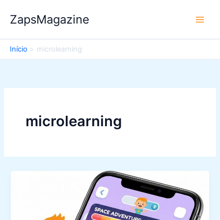
Ir
ZapsMagazine
para
o
conteúdo
Início
microlearning
microlearning