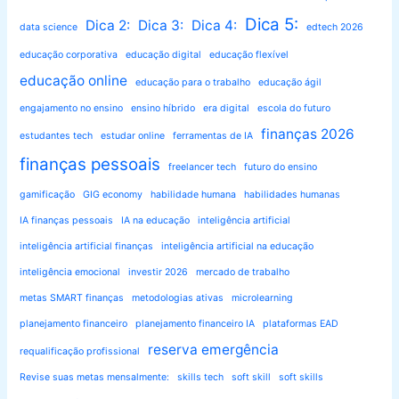
Dica 5:
Dica 2:
Dica 3:
Dica 4:
data science
edtech 2026
educação corporativa
educação digital
educação flexível
educação online
educação para o trabalho
educação ágil
engajamento no ensino
ensino híbrido
era digital
escola do futuro
finanças 2026
estudantes tech
estudar online
ferramentas de IA
finanças pessoais
freelancer tech
futuro do ensino
gamificação
GIG economy
habilidade humana
habilidades humanas
IA finanças pessoais
IA na educação
inteligência artificial
inteligência artificial finanças
inteligência artificial na educação
inteligência emocional
investir 2026
mercado de trabalho
metas SMART finanças
metodologias ativas
microlearning
planejamento financeiro
planejamento financeiro IA
plataformas EAD
reserva emergência
requalificação profissional
Revise suas metas mensalmente:
skills tech
soft skill
soft skills