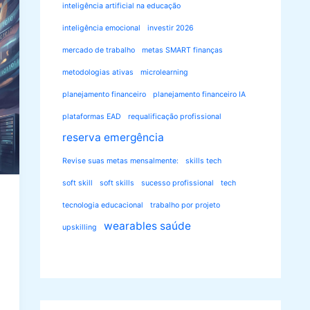
inteligência artificial na educação
inteligência emocional
investir 2026
mercado de trabalho
metas SMART finanças
metodologias ativas
microlearning
planejamento financeiro
planejamento financeiro IA
plataformas EAD
requalificação profissional
reserva emergência
Revise suas metas mensalmente:
skills tech
soft skill
soft skills
sucesso profissional
tech
tecnologia educacional
trabalho por projeto
wearables saúde
upskilling