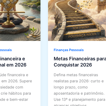
essoais
Finanças Pessoais
inanceira e
Metas Financeiras par
nal em 2026
Conquistar 2026
úde financeira e
Defina metas financeiras
 em 2026. Supere
realistas para 2026: curto e
nsiedade com
longo prazo, como
 crie hábitos para
aposentadoria e patrimônio.
dade e bem-estar
Use 13º e planejamento para
.
alcançar objetivos.