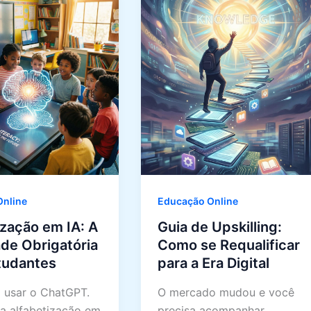
nline
Educação Online
ização em IA: A
Guia de Upskilling:
ade Obrigatória
Como se Requalificar
tudantes
para a Era Digital
 usar o ChatGPT.
O mercado mudou e você
a alfabetização em
precisa acompanhar.