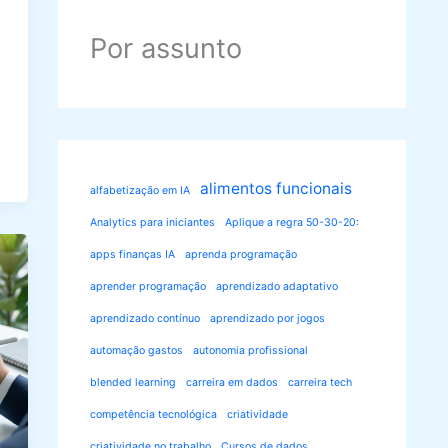
Por assunto
alimentos funcionais
alfabetização em IA
Analytics para iniciantes
Aplique a regra 50-30-20:
apps finanças IA
aprenda programação
aprender programação
aprendizado adaptativo
aprendizado contínuo
aprendizado por jogos
automação gastos
autonomia profissional
blended learning
carreira em dados
carreira tech
competência tecnológica
criatividade
criatividade no trabalho
Cursos de dados