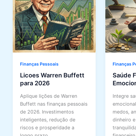
Finanças Pessoais
Finanças P
Licoes Warren Buffett
Saúde F
para 2026
Emocio
Aplique lições de Warren
Integre sa
Buffett nas finanças pessoais
emocional
de 2026. Investimentos
medos, a
inteligentes, redução de
dinheiro e
riscos e prosperidade a
tranquili
longo prazo.
financeiro