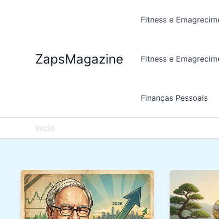
Ir
para
Fitness e Emagrecim
o
conteúdo
ZapsMagazine
Fitness e Emagrecim
Finanças Pessoais
Início