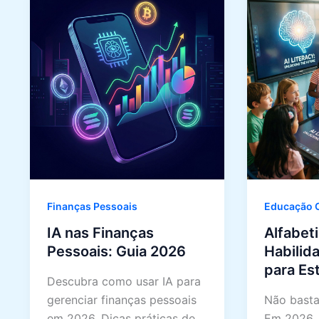
Finanças Pessoais
Educação O
IA nas Finanças
Alfabet
Pessoais: Guia 2026
Habilid
para Es
Descubra como usar IA para
gerenciar finanças pessoais
Não basta
em 2026. Dicas práticas de
Em 2026, 