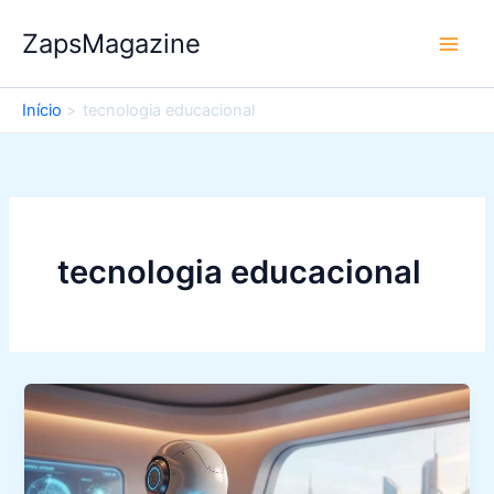
Ir
ZapsMagazine
para
o
conteúdo
Início
tecnologia educacional
tecnologia educacional