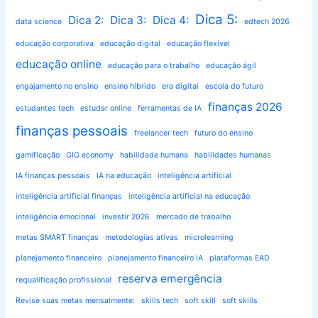
Dica 5:
Dica 2:
Dica 3:
Dica 4:
data science
edtech 2026
educação corporativa
educação digital
educação flexível
educação online
educação para o trabalho
educação ágil
engajamento no ensino
ensino híbrido
era digital
escola do futuro
finanças 2026
estudantes tech
estudar online
ferramentas de IA
finanças pessoais
freelancer tech
futuro do ensino
gamificação
GIG economy
habilidade humana
habilidades humanas
IA finanças pessoais
IA na educação
inteligência artificial
inteligência artificial finanças
inteligência artificial na educação
inteligência emocional
investir 2026
mercado de trabalho
metas SMART finanças
metodologias ativas
microlearning
planejamento financeiro
planejamento financeiro IA
plataformas EAD
reserva emergência
requalificação profissional
Revise suas metas mensalmente:
skills tech
soft skill
soft skills