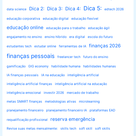
Dica 5:
Dica 2:
Dica 3:
Dica 4:
data science
edtech 2026
educação corporativa
educação digital
educação flexível
educação online
educação para o trabalho
educação ágil
engajamento no ensino
ensino híbrido
era digital
escola do futuro
finanças 2026
estudantes tech
estudar online
ferramentas de IA
finanças pessoais
freelancer tech
futuro do ensino
gamificação
GIG economy
habilidade humana
habilidades humanas
IA finanças pessoais
IA na educação
inteligência artificial
inteligência artificial finanças
inteligência artificial na educação
inteligência emocional
investir 2026
mercado de trabalho
metas SMART finanças
metodologias ativas
microlearning
planejamento financeiro
planejamento financeiro IA
plataformas EAD
reserva emergência
requalificação profissional
Revise suas metas mensalmente:
skills tech
soft skill
soft skills