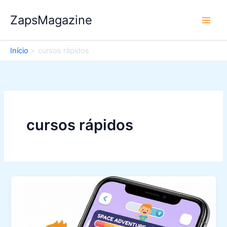
Ir
ZapsMagazine
para
o
conteúdo
Início
cursos rápidos
cursos rápidos