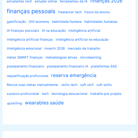
finanças 2026
estudantes tech
estudar online
ferramentas de IA
finanças pessoais
freelancer tech
futuro do ensino
gamificação
GIG economy
habilidade humana
habilidades humanas
IA finanças pessoais
IA na educação
inteligência artificial
inteligência artificial finanças
inteligência artificial na educação
inteligência emocional
investir 2026
mercado de trabalho
metas SMART finanças
metodologias ativas
microlearning
planejamento financeiro
planejamento financeiro IA
plataformas EAD
reserva emergência
requalificação profissional
Revise suas metas mensalmente:
skills tech
soft skill
soft skills
sucesso profissional
tech
tecnologia educacional
trabalho por projeto
wearables saúde
upskilling