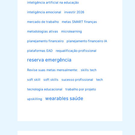
inteligência artificial na educação
inteligência emocional
investir 2026
mercado de trabalho
metas SMART finanças
metodologias ativas
microlearning
planejamento financeiro
planejamento financeiro IA
plataformas EAD
requalificação profissional
reserva emergência
Revise suas metas mensalmente:
skills tech
soft skill
soft skills
sucesso profissional
tech
tecnologia educacional
trabalho por projeto
wearables saúde
upskilling