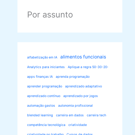
Por assunto
alimentos funcionais
alfabetização em IA
Analytics para iniciantes
Aplique a regra 50-30-20:
apps finanças IA
aprenda programação
aprender programação
aprendizado adaptativo
aprendizado contínuo
aprendizado por jogos
automação gastos
autonomia profissional
blended learning
carreira em dados
carreira tech
competência tecnológica
criatividade
criatividade no trabalho
Cursos de dados