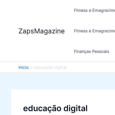
Ir
para
Fitness e Emagrecim
o
conteúdo
ZapsMagazine
Fitness e Emagrecim
Finanças Pessoais
Início
educação digital
educação digital