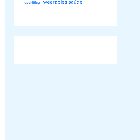
wearables saúde
upskilling