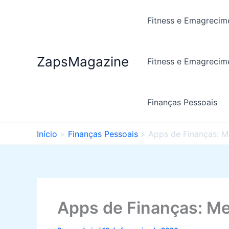
Ir
para
Fitness e Emagrecim
o
conteúdo
ZapsMagazine
Fitness e Emagrecim
Finanças Pessoais
Início
Finanças Pessoais
Apps de Finanças: M
Apps de Finanças: Me