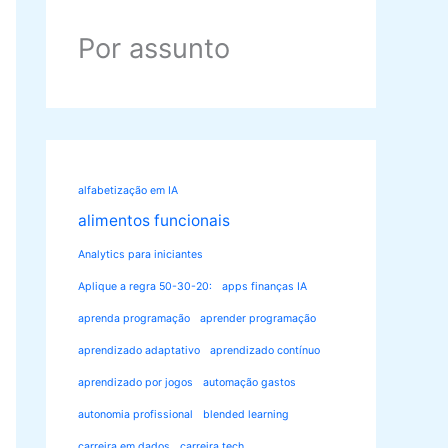
Por assunto
alfabetização em IA
alimentos funcionais
Analytics para iniciantes
Aplique a regra 50-30-20:
apps finanças IA
aprenda programação
aprender programação
aprendizado adaptativo
aprendizado contínuo
aprendizado por jogos
automação gastos
autonomia profissional
blended learning
carreira em dados
carreira tech