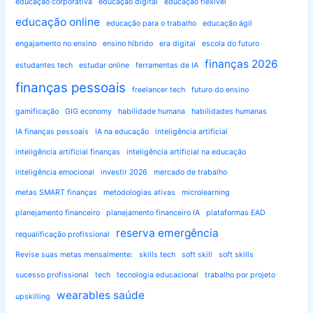
educação corporativa
educação digital
educação flexível
educação online
educação para o trabalho
educação ágil
engajamento no ensino
ensino híbrido
era digital
escola do futuro
finanças 2026
estudantes tech
estudar online
ferramentas de IA
finanças pessoais
freelancer tech
futuro do ensino
gamificação
GIG economy
habilidade humana
habilidades humanas
IA finanças pessoais
IA na educação
inteligência artificial
inteligência artificial finanças
inteligência artificial na educação
inteligência emocional
investir 2026
mercado de trabalho
metas SMART finanças
metodologias ativas
microlearning
planejamento financeiro
planejamento financeiro IA
plataformas EAD
reserva emergência
requalificação profissional
Revise suas metas mensalmente:
skills tech
soft skill
soft skills
sucesso profissional
tech
tecnologia educacional
trabalho por projeto
wearables saúde
upskilling