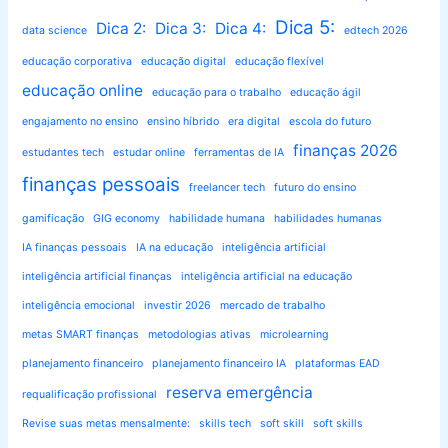
Dica 5:
Dica 2:
Dica 3:
Dica 4:
data science
edtech 2026
educação corporativa
educação digital
educação flexível
educação online
educação para o trabalho
educação ágil
engajamento no ensino
ensino híbrido
era digital
escola do futuro
finanças 2026
estudantes tech
estudar online
ferramentas de IA
finanças pessoais
freelancer tech
futuro do ensino
gamificação
GIG economy
habilidade humana
habilidades humanas
IA finanças pessoais
IA na educação
inteligência artificial
inteligência artificial finanças
inteligência artificial na educação
inteligência emocional
investir 2026
mercado de trabalho
metas SMART finanças
metodologias ativas
microlearning
planejamento financeiro
planejamento financeiro IA
plataformas EAD
reserva emergência
requalificação profissional
Revise suas metas mensalmente:
skills tech
soft skill
soft skills