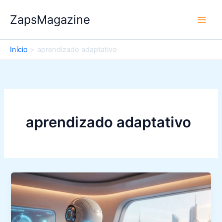
Ir
ZapsMagazine
para
o
conteúdo
Início
aprendizado adaptativo
aprendizado adaptativo