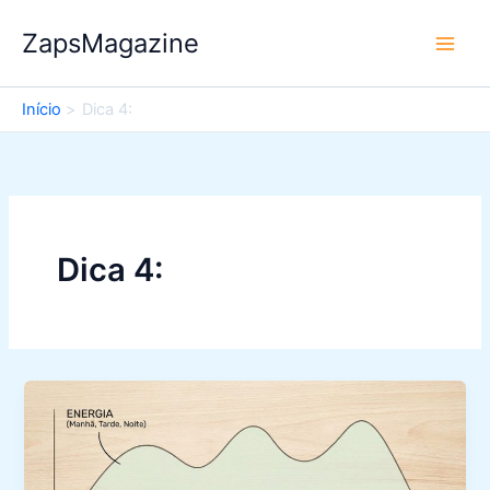
Ir
ZapsMagazine
para
o
conteúdo
Início
Dica 4:
Dica 4: