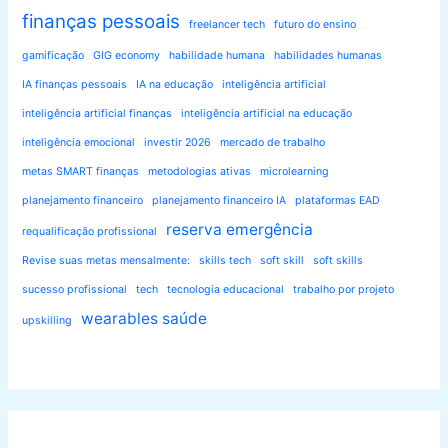
finanças pessoais
freelancer tech
futuro do ensino
gamificação
GIG economy
habilidade humana
habilidades humanas
IA finanças pessoais
IA na educação
inteligência artificial
inteligência artificial finanças
inteligência artificial na educação
inteligência emocional
investir 2026
mercado de trabalho
metas SMART finanças
metodologias ativas
microlearning
planejamento financeiro
planejamento financeiro IA
plataformas EAD
reserva emergência
requalificação profissional
Revise suas metas mensalmente:
skills tech
soft skill
soft skills
sucesso profissional
tech
tecnologia educacional
trabalho por projeto
wearables saúde
upskilling