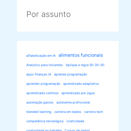
Por assunto
alimentos funcionais
alfabetização em IA
Analytics para iniciantes
Aplique a regra 50-30-20:
apps finanças IA
aprenda programação
aprender programação
aprendizado adaptativo
aprendizado contínuo
aprendizado por jogos
automação gastos
autonomia profissional
blended learning
carreira em dados
carreira tech
competência tecnológica
criatividade
criatividade no trabalho
Cursos de dados