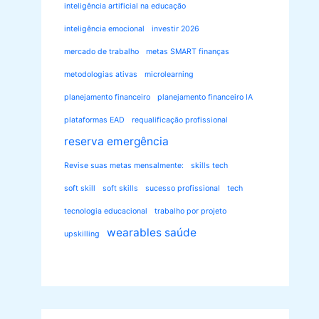
inteligência artificial na educação
inteligência emocional
investir 2026
mercado de trabalho
metas SMART finanças
metodologias ativas
microlearning
planejamento financeiro
planejamento financeiro IA
plataformas EAD
requalificação profissional
reserva emergência
Revise suas metas mensalmente:
skills tech
soft skill
soft skills
sucesso profissional
tech
tecnologia educacional
trabalho por projeto
wearables saúde
upskilling