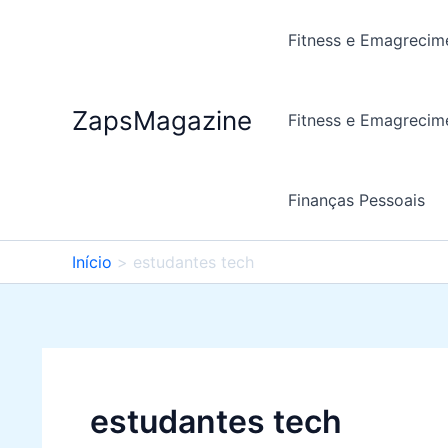
Ir
para
Fitness e Emagrecim
o
conteúdo
ZapsMagazine
Fitness e Emagrecim
Finanças Pessoais
Início
estudantes tech
estudantes tech