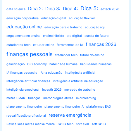
Dica 5:
Dica 2:
Dica 3:
Dica 4:
data science
edtech 2026
educação corporativa
educação digital
educação flexível
educação online
educação para o trabalho
educação ágil
engajamento no ensino
ensino híbrido
era digital
escola do futuro
finanças 2026
estudantes tech
estudar online
ferramentas de IA
finanças pessoais
freelancer tech
futuro do ensino
gamificação
GIG economy
habilidade humana
habilidades humanas
IA finanças pessoais
IA na educação
inteligência artificial
inteligência artificial finanças
inteligência artificial na educação
inteligência emocional
investir 2026
mercado de trabalho
metas SMART finanças
metodologias ativas
microlearning
planejamento financeiro
planejamento financeiro IA
plataformas EAD
reserva emergência
requalificação profissional
Revise suas metas mensalmente:
skills tech
soft skill
soft skills