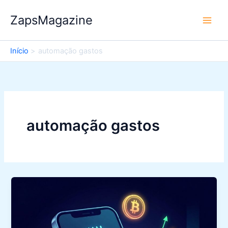
Ir
ZapsMagazine
para
o
conteúdo
Início
automação gastos
automação gastos