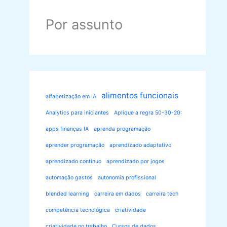
Por assunto
alimentos funcionais
alfabetização em IA
Analytics para iniciantes
Aplique a regra 50-30-20:
apps finanças IA
aprenda programação
aprender programação
aprendizado adaptativo
aprendizado contínuo
aprendizado por jogos
automação gastos
autonomia profissional
blended learning
carreira em dados
carreira tech
competência tecnológica
criatividade
criatividade no trabalho
Cursos de dados