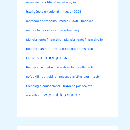
inteligência artificial na educação
inteligência emocional
investir 2026
mercado de trabalho
metas SMART finanças
metodologias ativas
microlearning
planejamento financeiro
planejamento financeiro IA
plataformas EAD
requalificação profissional
reserva emergência
Revise suas metas mensalmente:
skills tech
soft skill
soft skills
sucesso profissional
tech
tecnologia educacional
trabalho por projeto
wearables saúde
upskilling