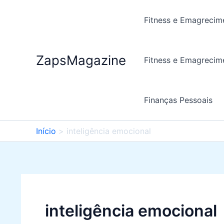
Ir
para
Fitness e Emagrecim
o
conteúdo
ZapsMagazine
Fitness e Emagrecim
Finanças Pessoais
Início
inteligência emocional
inteligência emocional