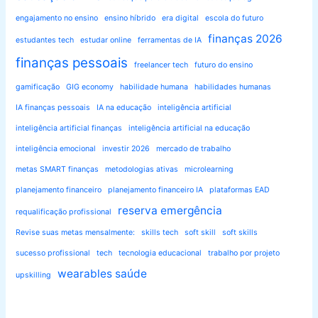
engajamento no ensino
ensino híbrido
era digital
escola do futuro
finanças 2026
estudantes tech
estudar online
ferramentas de IA
finanças pessoais
freelancer tech
futuro do ensino
gamificação
GIG economy
habilidade humana
habilidades humanas
IA finanças pessoais
IA na educação
inteligência artificial
inteligência artificial finanças
inteligência artificial na educação
inteligência emocional
investir 2026
mercado de trabalho
metas SMART finanças
metodologias ativas
microlearning
planejamento financeiro
planejamento financeiro IA
plataformas EAD
reserva emergência
requalificação profissional
Revise suas metas mensalmente:
skills tech
soft skill
soft skills
sucesso profissional
tech
tecnologia educacional
trabalho por projeto
wearables saúde
upskilling