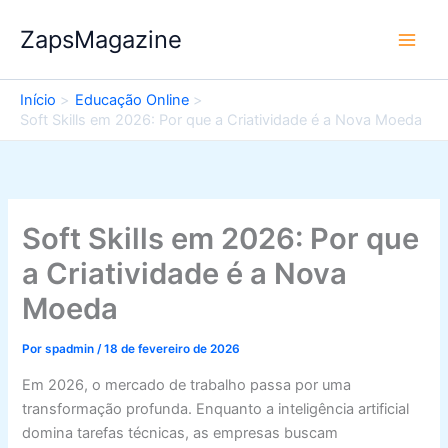
Ir
ZapsMagazine
para
o
conteúdo
Início
Educação Online
Soft Skills em 2026: Por que a Criatividade é a Nova Moeda
Soft Skills em 2026: Por que
a Criatividade é a Nova
Moeda
Por
spadmin
/
18 de fevereiro de 2026
Em 2026, o mercado de trabalho passa por uma
transformação profunda. Enquanto a inteligência artificial
domina tarefas técnicas, as empresas buscam