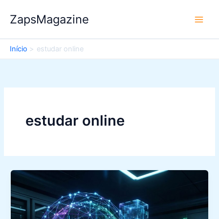
Ir
ZapsMagazine
para
o
conteúdo
Início
estudar online
estudar online