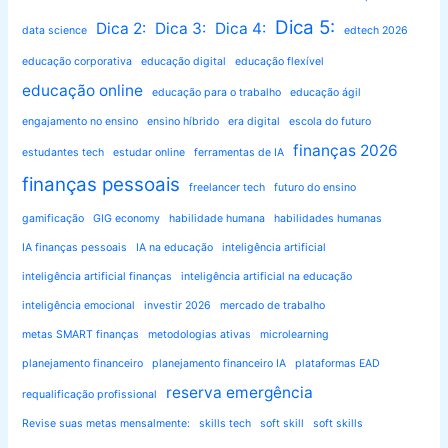
Dica 5:
Dica 2:
Dica 3:
Dica 4:
data science
edtech 2026
educação corporativa
educação digital
educação flexível
educação online
educação para o trabalho
educação ágil
engajamento no ensino
ensino híbrido
era digital
escola do futuro
finanças 2026
estudantes tech
estudar online
ferramentas de IA
finanças pessoais
freelancer tech
futuro do ensino
gamificação
GIG economy
habilidade humana
habilidades humanas
IA finanças pessoais
IA na educação
inteligência artificial
inteligência artificial finanças
inteligência artificial na educação
inteligência emocional
investir 2026
mercado de trabalho
metas SMART finanças
metodologias ativas
microlearning
planejamento financeiro
planejamento financeiro IA
plataformas EAD
reserva emergência
requalificação profissional
Revise suas metas mensalmente:
skills tech
soft skill
soft skills