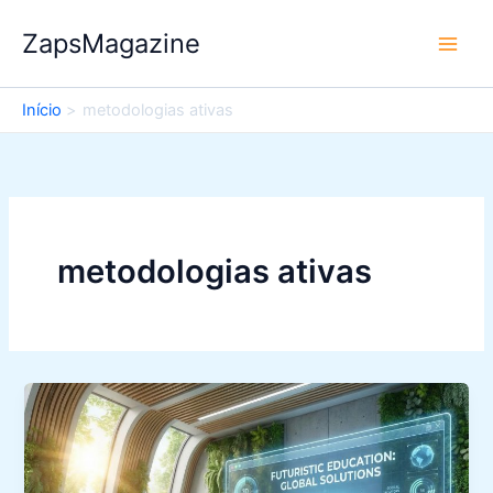
Ir
ZapsMagazine
para
o
conteúdo
Início
metodologias ativas
metodologias ativas