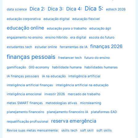
Dica 5:
Dica 2:
Dica 3:
Dica 4:
data science
edtech 2026
educação corporativa
educação digital
educação flexível
educação online
educação para o trabalho
educação ágil
engajamento no ensino
ensino híbrido
era digital
escola do futuro
finanças 2026
estudantes tech
estudar online
ferramentas de IA
finanças pessoais
freelancer tech
futuro do ensino
gamificação
GIG economy
habilidade humana
habilidades humanas
IA finanças pessoais
IA na educação
inteligência artificial
inteligência artificial finanças
inteligência artificial na educação
inteligência emocional
investir 2026
mercado de trabalho
metas SMART finanças
metodologias ativas
microlearning
planejamento financeiro
planejamento financeiro IA
plataformas EAD
reserva emergência
requalificação profissional
Revise suas metas mensalmente:
skills tech
soft skill
soft skills