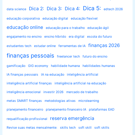
Dica 5:
Dica 2:
Dica 3:
Dica 4:
data science
edtech 2026
educação corporativa
educação digital
educação flexível
educação online
educação para o trabalho
educação ágil
engajamento no ensino
ensino híbrido
era digital
escola do futuro
finanças 2026
estudantes tech
estudar online
ferramentas de IA
finanças pessoais
freelancer tech
futuro do ensino
gamificação
GIG economy
habilidade humana
habilidades humanas
IA finanças pessoais
IA na educação
inteligência artificial
inteligência artificial finanças
inteligência artificial na educação
inteligência emocional
investir 2026
mercado de trabalho
metas SMART finanças
metodologias ativas
microlearning
planejamento financeiro
planejamento financeiro IA
plataformas EAD
reserva emergência
requalificação profissional
Revise suas metas mensalmente:
skills tech
soft skill
soft skills