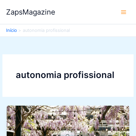
Ir
ZapsMagazine
para
o
conteúdo
Início
autonomia profissional
autonomia profissional