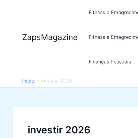
Ir
para
Fitness e Emagrecim
o
conteúdo
ZapsMagazine
Fitness e Emagrecim
Finanças Pessoais
Início
investir 2026
investir 2026