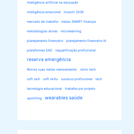
inteligência artificial na educação
inteligência emocional
investir 2026
mercado de trabalho
metas SMART finanças
metodologias ativas
microlearning
planejamento financeiro
planejamento financeiro IA
plataformas EAD
requalificação profissional
reserva emergência
Revise suas metas mensalmente:
skills tech
soft skill
soft skills
sucesso profissional
tech
tecnologia educacional
trabalho por projeto
wearables saúde
upskilling