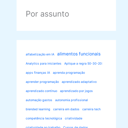
Por assunto
alimentos funcionais
alfabetização em IA
Analytics para iniciantes
Aplique a regra 50-30-20:
apps finanças IA
aprenda programação
aprender programação
aprendizado adaptativo
aprendizado contínuo
aprendizado por jogos
automação gastos
autonomia profissional
blended learning
carreira em dados
carreira tech
competência tecnológica
criatividade
criatividade no trabalho
Cursos de dados