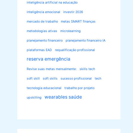
inteligência artificial na educação
inteligência emocional
investir 2026
mercado de trabalho
metas SMART finanças
metodologias ativas
microlearning
planejamento financeiro
planejamento financeiro IA
plataformas EAD
requalificação profissional
reserva emergência
Revise suas metas mensalmente:
skills tech
soft skill
soft skills
sucesso profissional
tech
tecnologia educacional
trabalho por projeto
wearables saúde
upskilling