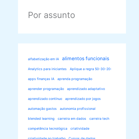
Por assunto
alimentos funcionais
alfabetização em IA
Analytics para iniciantes
Aplique a regra 50-30-20:
apps finanças IA
aprenda programação
aprender programação
aprendizado adaptativo
aprendizado contínuo
aprendizado por jogos
automação gastos
autonomia profissional
blended learning
carreira em dados
carreira tech
competência tecnológica
criatividade
criatividade no trabalho
Cursos de dados