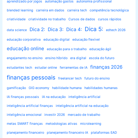
aprendizado por jogos
automação gastos
autonomia profissional
blended learning
carreira em dados
carreira tech
competência tecnológica
criatividade
criatividade no trabalho
Cursos de dados
cursos rápidos
Dica 5:
Dica 2:
Dica 3:
Dica 4:
data science
edtech 2026
educação corporativa
educação digital
educação flexível
educação online
educação para o trabalho
educação ágil
engajamento no ensino
ensino híbrido
era digital
escola do futuro
finanças 2026
estudantes tech
estudar online
ferramentas de IA
finanças pessoais
freelancer tech
futuro do ensino
gamificação
GIG economy
habilidade humana
habilidades humanas
IA finanças pessoais
IA na educação
inteligência artificial
inteligência artificial finanças
inteligência artificial na educação
inteligência emocional
investir 2026
mercado de trabalho
metas SMART finanças
metodologias ativas
microlearning
planejamento financeiro
planejamento financeiro IA
plataformas EAD