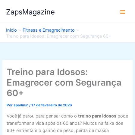
Ir
ZapsMagazine
para
o
conteúdo
Início
Fitness e Emagrecimento
Treino para Idosos: Emagrecer com Segurança 60+
Treino para Idosos:
Emagrecer com Segurança
60+
Por
spadmin
/
17 de fevereiro de 2026
Você já parou para pensar como o
treino para idosos
pode
transformar a vida após os 60 anos? Muitos na faixa dos
60+ enfrentam o ganho de peso, perda de massa