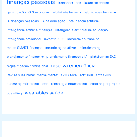
finanças pessoais
freelancer tech
futuro do ensino
gamificação
GIG economy
habilidade humana
habilidades humanas
IA finanças pessoais
IA na educação
inteligência artificial
inteligência artificial finanças
inteligência artificial na educação
inteligência emocional
investir 2026
mercado de trabalho
metas SMART finanças
metodologias ativas
microlearning
planejamento financeiro
planejamento financeiro IA
plataformas EAD
reserva emergência
requalificação profissional
Revise suas metas mensalmente:
skills tech
soft skill
soft skills
sucesso profissional
tech
tecnologia educacional
trabalho por projeto
wearables saúde
upskilling