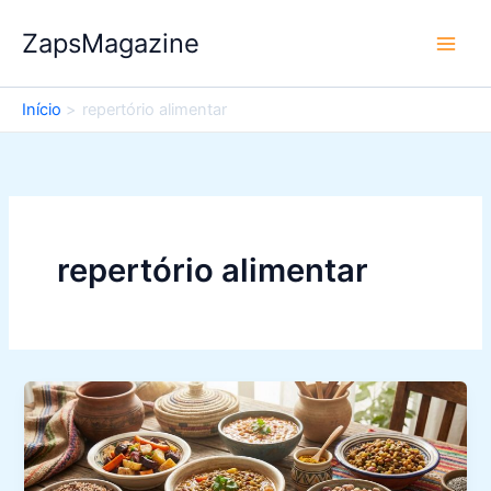
Ir
ZapsMagazine
para
o
conteúdo
Início
repertório alimentar
repertório alimentar