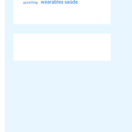
wearables saúde
upskilling