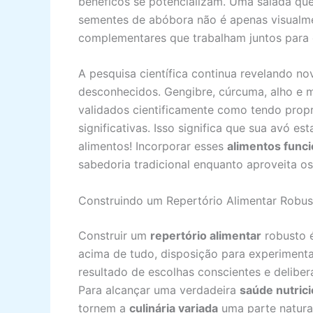
benéficos se potencializam. Uma salada que 
sementes de abóbora não é apenas visualmen
complementares que trabalham juntos para 
A pesquisa científica continua revelando n
desconhecidos. Gengibre, cúrcuma, alho e m
validados cientificamente como tendo propri
significativas. Isso significa que sua avó e
alimentos! Incorporar esses
alimentos funci
sabedoria tradicional enquanto aproveita o
Construindo um Repertório Alimentar Robust
Construir um
repertório alimentar
robusto é
acima de tudo, disposição para experimenta
resultado de escolhas conscientes e deliber
Para alcançar uma verdadeira
saúde nutrici
tornem a
culinária variada
uma parte natural