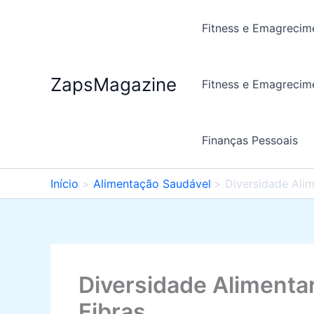
Ir
para
Fitness e Emagrecim
o
conteúdo
ZapsMagazine
Fitness e Emagrecim
Finanças Pessoais
Início
Alimentação Saudável
Diversidade Alim
Diversidade Alimentar
Fibras