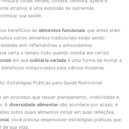
mistura folhas verdes, tomate, cenoura, azeite e
te atrativa; é uma explosão de nutrientes
otimizar sua saúde.
ovos benefícios de
alimentos funcionais
que antes eram
uitos outros alimentos tradicionais estão sendo
edades anti-inflamatórias e antioxidantes
stava certa o tempo todo quando insistia em certos
onais
em sua
culinária variada
é uma forma de honrar a
s benefícios comprovados pela ciência moderna.
o: Estratégias Práticas para Saúde Nutricional
 um processo que requer planejamento, criatividade e,
r. A
diversidade alimentar
não acontece por acaso; é
adas sobre quais alimentos incluir em suas refeições.
onal
, você precisa desenvolver estratégias práticas que
 de sua vida.