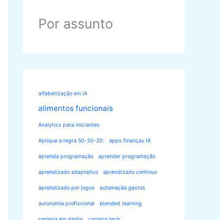
Por assunto
alfabetização em IA
alimentos funcionais
Analytics para iniciantes
Aplique a regra 50-30-20:
apps finanças IA
aprenda programação
aprender programação
aprendizado adaptativo
aprendizado contínuo
aprendizado por jogos
automação gastos
autonomia profissional
blended learning
carreira em dados
carreira tech