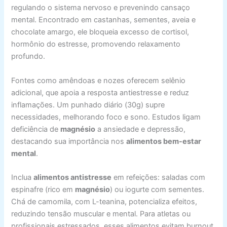
regulando o sistema nervoso e prevenindo cansaço
mental. Encontrado em castanhas, sementes, aveia e
chocolate amargo, ele bloqueia excesso de cortisol,
hormônio do estresse, promovendo relaxamento
profundo.
Fontes como amêndoas e nozes oferecem selênio
adicional, que apoia a resposta antiestresse e reduz
inflamações. Um punhado diário (30g) supre
necessidades, melhorando foco e sono. Estudos ligam
deficiência de
magnésio
a ansiedade e depressão,
destacando sua importância nos
alimentos bem-estar
mental
.
Inclua
alimentos antistresse
em refeições: saladas com
espinafre (rico em
magnésio
) ou iogurte com sementes.
Chá de camomila, com L-teanina, potencializa efeitos,
reduzindo tensão muscular e mental. Para atletas ou
profissionais estressados, esses alimentos evitam burnout,