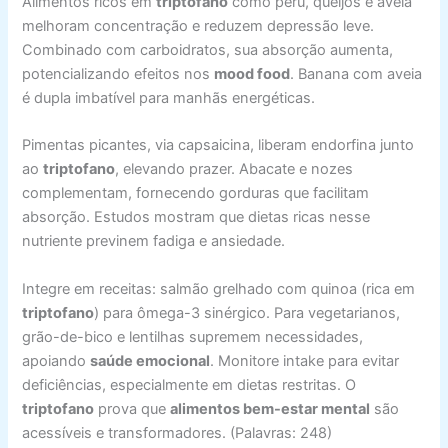
Alimentos ricos em
triptofano
como peru, queijos e aveia
melhoram concentração e reduzem depressão leve.
Combinado com carboidratos, sua absorção aumenta,
potencializando efeitos nos
mood food
. Banana com aveia
é dupla imbatível para manhãs energéticas.
Pimentas picantes, via capsaicina, liberam endorfina junto
ao
triptofano
, elevando prazer. Abacate e nozes
complementam, fornecendo gorduras que facilitam
absorção. Estudos mostram que dietas ricas nesse
nutriente previnem fadiga e ansiedade.
Integre em receitas: salmão grelhado com quinoa (rica em
triptofano
) para ômega-3 sinérgico. Para vegetarianos,
grão-de-bico e lentilhas supremem necessidades,
apoiando
saúde emocional
. Monitore intake para evitar
deficiências, especialmente em dietas restritas. O
triptofano
prova que
alimentos bem-estar mental
são
acessíveis e transformadores. (Palavras: 248)