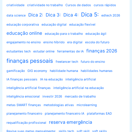
criatividade
criatividade no trabalho
Cursos de dados
cursos rápidos
Dica 5:
Dica 2:
Dica 3:
Dica 4:
data science
edtech 2026
educação corporativa
educação digital
educação flexível
educação online
educação para o trabalho
educação ágil
engajamento no ensino
ensino híbrido
era digital
escola do futuro
finanças 2026
estudantes tech
estudar online
ferramentas de IA
finanças pessoais
freelancer tech
futuro do ensino
gamificação
GIG economy
habilidade humana
habilidades humanas
IA finanças pessoais
IA na educação
inteligência artificial
inteligência artificial finanças
inteligência artificial na educação
inteligência emocional
investir 2026
mercado de trabalho
metas SMART finanças
metodologias ativas
microlearning
planejamento financeiro
planejamento financeiro IA
plataformas EAD
reserva emergência
requalificação profissional
Revise suas metas mensalmente:
skills tech
soft skill
soft skills