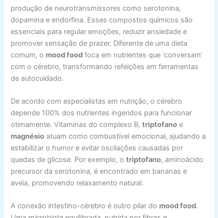
produção de neurotransmissores como serotonina,
dopamina e endorfina. Esses compostos químicos são
essenciais para regular emoções, reduzir ansiedade e
promover sensação de prazer. Diferente de uma dieta
comum, o
mood food
foca em nutrientes que ‘conversam’
com o cérebro, transformando refeições em ferramentas
de autocuidado.
De acordo com especialistas em nutrição, o cérebro
depende 100% dos nutrientes ingeridos para funcionar
otimamente. Vitaminas do complexo B,
triptofano
e
magnésio
atuam como combustível emocional, ajudando a
estabilizar o humor e evitar oscilações causadas por
quedas de glicose. Por exemplo, o
triptofano
, aminoácido
precursor da serotonina, é encontrado em bananas e
aveia, promovendo relaxamento natural.
A conexão intestino-cérebro é outro pilar do
mood food
.
Uma microbiota equilibrada, nutrida por fibras e