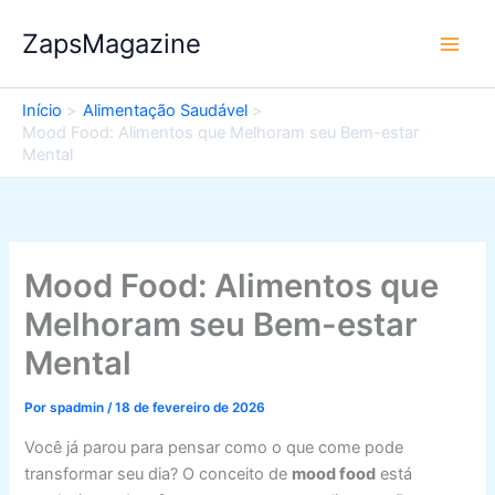
Ir
ZapsMagazine
para
o
conteúdo
Início
Alimentação Saudável
Mood Food: Alimentos que Melhoram seu Bem-estar
Mental
Mood Food: Alimentos que
Melhoram seu Bem-estar
Mental
Por
spadmin
/
18 de fevereiro de 2026
Você já parou para pensar como o que come pode
transformar seu dia? O conceito de
mood food
está