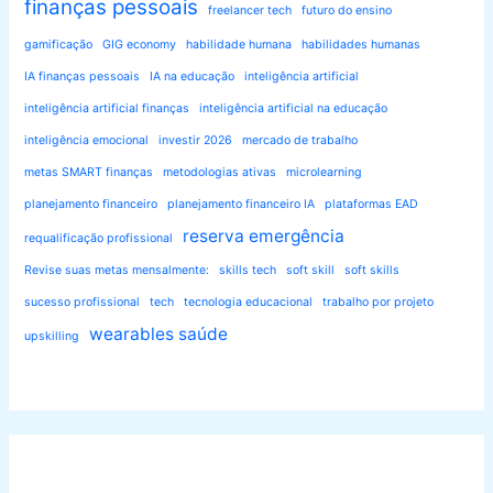
finanças pessoais
freelancer tech
futuro do ensino
gamificação
GIG economy
habilidade humana
habilidades humanas
IA finanças pessoais
IA na educação
inteligência artificial
inteligência artificial finanças
inteligência artificial na educação
inteligência emocional
investir 2026
mercado de trabalho
metas SMART finanças
metodologias ativas
microlearning
planejamento financeiro
planejamento financeiro IA
plataformas EAD
reserva emergência
requalificação profissional
Revise suas metas mensalmente:
skills tech
soft skill
soft skills
sucesso profissional
tech
tecnologia educacional
trabalho por projeto
wearables saúde
upskilling