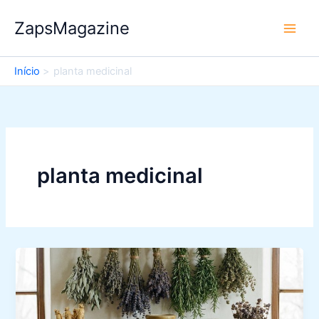
Ir
ZapsMagazine
para
o
conteúdo
Início
planta medicinal
planta medicinal