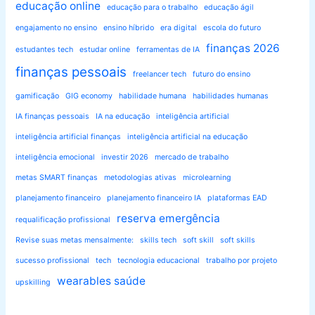
educação online
educação para o trabalho
educação ágil
engajamento no ensino
ensino híbrido
era digital
escola do futuro
finanças 2026
estudantes tech
estudar online
ferramentas de IA
finanças pessoais
freelancer tech
futuro do ensino
gamificação
GIG economy
habilidade humana
habilidades humanas
IA finanças pessoais
IA na educação
inteligência artificial
inteligência artificial finanças
inteligência artificial na educação
inteligência emocional
investir 2026
mercado de trabalho
metas SMART finanças
metodologias ativas
microlearning
planejamento financeiro
planejamento financeiro IA
plataformas EAD
reserva emergência
requalificação profissional
Revise suas metas mensalmente:
skills tech
soft skill
soft skills
sucesso profissional
tech
tecnologia educacional
trabalho por projeto
wearables saúde
upskilling