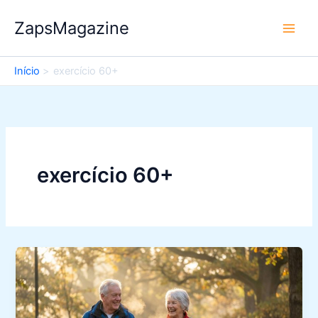
Ir
ZapsMagazine
para
o
conteúdo
Início
exercício 60+
exercício 60+