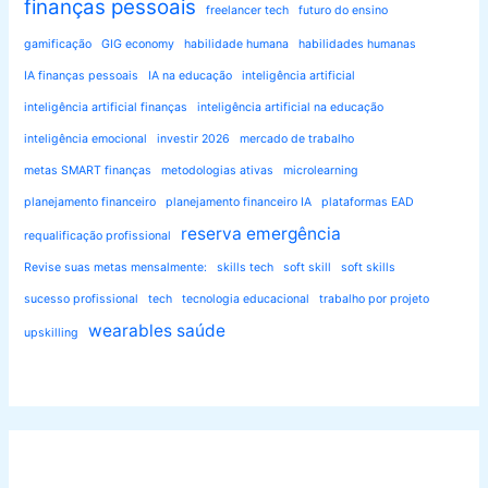
finanças pessoais
freelancer tech
futuro do ensino
gamificação
GIG economy
habilidade humana
habilidades humanas
IA finanças pessoais
IA na educação
inteligência artificial
inteligência artificial finanças
inteligência artificial na educação
inteligência emocional
investir 2026
mercado de trabalho
metas SMART finanças
metodologias ativas
microlearning
planejamento financeiro
planejamento financeiro IA
plataformas EAD
reserva emergência
requalificação profissional
Revise suas metas mensalmente:
skills tech
soft skill
soft skills
sucesso profissional
tech
tecnologia educacional
trabalho por projeto
wearables saúde
upskilling