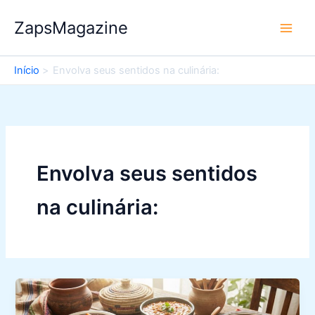
Ir
ZapsMagazine
para
o
conteúdo
Início
Envolva seus sentidos na culinária:
Envolva seus sentidos
na culinária: