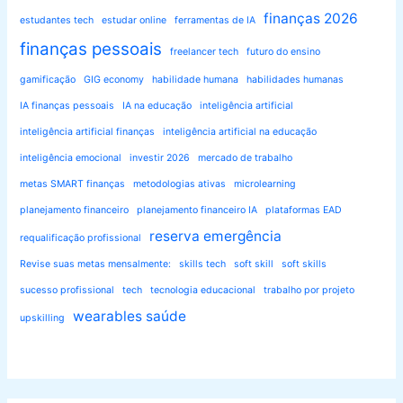
finanças 2026
estudantes tech
estudar online
ferramentas de IA
finanças pessoais
freelancer tech
futuro do ensino
gamificação
GIG economy
habilidade humana
habilidades humanas
IA finanças pessoais
IA na educação
inteligência artificial
inteligência artificial finanças
inteligência artificial na educação
inteligência emocional
investir 2026
mercado de trabalho
metas SMART finanças
metodologias ativas
microlearning
planejamento financeiro
planejamento financeiro IA
plataformas EAD
reserva emergência
requalificação profissional
Revise suas metas mensalmente:
skills tech
soft skill
soft skills
sucesso profissional
tech
tecnologia educacional
trabalho por projeto
wearables saúde
upskilling