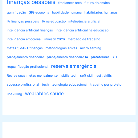
finanças pessoais
freelancer tech
futuro do ensino
gamificação
GIG economy
habilidade humana
habilidades humanas
IA finanças pessoais
IA na educação
inteligência artificial
inteligência artificial finanças
inteligência artificial na educação
inteligência emocional
investir 2026
mercado de trabalho
metas SMART finanças
metodologias ativas
microlearning
planejamento financeiro
planejamento financeiro IA
plataformas EAD
reserva emergência
requalificação profissional
Revise suas metas mensalmente:
skills tech
soft skill
soft skills
sucesso profissional
tech
tecnologia educacional
trabalho por projeto
wearables saúde
upskilling