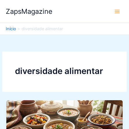
Ir
ZapsMagazine
para
o
conteúdo
Início
diversidade alimentar
diversidade alimentar