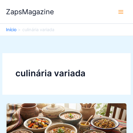
Ir
ZapsMagazine
para
o
conteúdo
Início
culinária variada
culinária variada