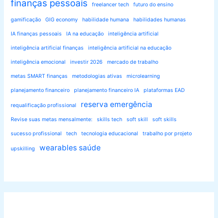
finanças pessoais
freelancer tech
futuro do ensino
gamificação
GIG economy
habilidade humana
habilidades humanas
IA finanças pessoais
IA na educação
inteligência artificial
inteligência artificial finanças
inteligência artificial na educação
inteligência emocional
investir 2026
mercado de trabalho
metas SMART finanças
metodologias ativas
microlearning
planejamento financeiro
planejamento financeiro IA
plataformas EAD
reserva emergência
requalificação profissional
Revise suas metas mensalmente:
skills tech
soft skill
soft skills
sucesso profissional
tech
tecnologia educacional
trabalho por projeto
wearables saúde
upskilling