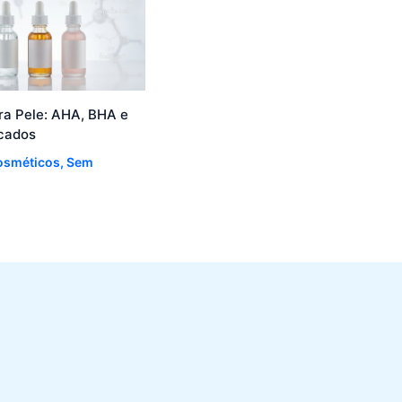
ra Pele: AHA, BHA e
cados
osméticos
,
Sem