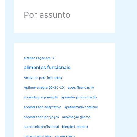
Por assunto
alfabetização em IA
alimentos funcionais
Analytics para iniciantes
Aplique a regra 50-30-20:
apps finanças IA
aprenda programação
aprender programação
aprendizado adaptativo
aprendizado contínuo
aprendizado por jogos
automação gastos
autonomia profissional
blended learning
carreira em dados
carreira tech