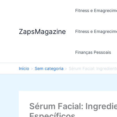
Ir
para
Fitness e Emagrecim
o
conteúdo
ZapsMagazine
Fitness e Emagrecim
Finanças Pessoais
Início
Sem categoria
Sérum Facial: Ingredient
Sérum Facial: Ingredi
Específicos