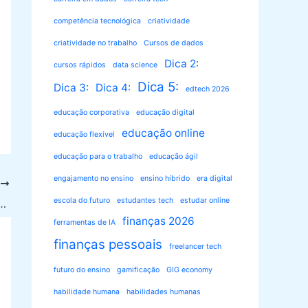
competência tecnológica
criatividade
criatividade no trabalho
Cursos de dados
Dica 2:
cursos rápidos
data science
Dica 5:
Dica 3:
Dica 4:
edtech 2026
educação corporativa
educação digital
educação online
educação flexível
educação para o trabalho
educação ágil
engajamento no ensino
ensino híbrido
era digital
T
escola do futuro
estudantes tech
estudar online
: Guia Completo para Pele Perfeita
finanças 2026
ferramentas de IA
finanças pessoais
freelancer tech
futuro do ensino
gamificação
GIG economy
habilidade humana
habilidades humanas