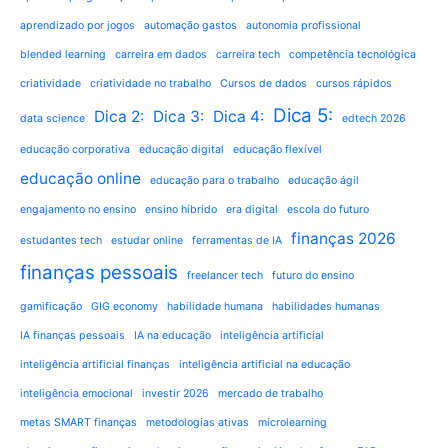
aprendizado por jogos
automação gastos
autonomia profissional
blended learning
carreira em dados
carreira tech
competência tecnológica
criatividade
criatividade no trabalho
Cursos de dados
cursos rápidos
Dica 5:
Dica 2:
Dica 3:
Dica 4:
data science
edtech 2026
educação corporativa
educação digital
educação flexível
educação online
educação para o trabalho
educação ágil
engajamento no ensino
ensino híbrido
era digital
escola do futuro
finanças 2026
estudantes tech
estudar online
ferramentas de IA
finanças pessoais
freelancer tech
futuro do ensino
gamificação
GIG economy
habilidade humana
habilidades humanas
IA finanças pessoais
IA na educação
inteligência artificial
inteligência artificial finanças
inteligência artificial na educação
inteligência emocional
investir 2026
mercado de trabalho
metas SMART finanças
metodologias ativas
microlearning