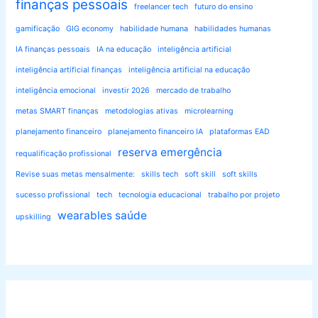
finanças pessoais
freelancer tech
futuro do ensino
gamificação
GIG economy
habilidade humana
habilidades humanas
IA finanças pessoais
IA na educação
inteligência artificial
inteligência artificial finanças
inteligência artificial na educação
inteligência emocional
investir 2026
mercado de trabalho
metas SMART finanças
metodologias ativas
microlearning
planejamento financeiro
planejamento financeiro IA
plataformas EAD
reserva emergência
requalificação profissional
Revise suas metas mensalmente:
skills tech
soft skill
soft skills
sucesso profissional
tech
tecnologia educacional
trabalho por projeto
wearables saúde
upskilling