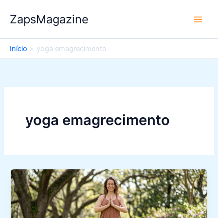
Ir
ZapsMagazine
para
o
conteúdo
Início
yoga emagrecimento
yoga emagrecimento