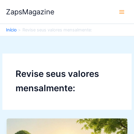
Ir
ZapsMagazine
para
o
conteúdo
Início
Revise seus valores mensalmente:
Revise seus valores
mensalmente: