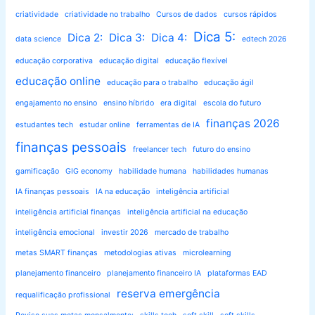
criatividade
criatividade no trabalho
Cursos de dados
cursos rápidos
Dica 5:
Dica 2:
Dica 3:
Dica 4:
data science
edtech 2026
educação corporativa
educação digital
educação flexível
educação online
educação para o trabalho
educação ágil
engajamento no ensino
ensino híbrido
era digital
escola do futuro
finanças 2026
estudantes tech
estudar online
ferramentas de IA
finanças pessoais
freelancer tech
futuro do ensino
gamificação
GIG economy
habilidade humana
habilidades humanas
IA finanças pessoais
IA na educação
inteligência artificial
inteligência artificial finanças
inteligência artificial na educação
inteligência emocional
investir 2026
mercado de trabalho
metas SMART finanças
metodologias ativas
microlearning
planejamento financeiro
planejamento financeiro IA
plataformas EAD
reserva emergência
requalificação profissional