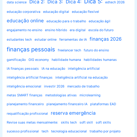
Dica 5:
Dica 2:
Dica 3:
Dica 4:
data science
edtech 2026
educação corporativa
educação digital
educação flexível
educação online
educação para o trabalho
educação ágil
engajamento no ensino
ensino híbrido
era digital
escola do futuro
finanças 2026
estudantes tech
estudar online
ferramentas de IA
finanças pessoais
freelancer tech
futuro do ensino
gamificação
GIG economy
habilidade humana
habilidades humanas
IA finanças pessoais
IA na educação
inteligência artificial
inteligência artificial finanças
inteligência artificial na educação
inteligência emocional
investir 2026
mercado de trabalho
metas SMART finanças
metodologias ativas
microlearning
planejamento financeiro
planejamento financeiro IA
plataformas EAD
reserva emergência
requalificação profissional
Revise suas metas mensalmente:
skills tech
soft skill
soft skills
sucesso profissional
tech
tecnologia educacional
trabalho por projeto