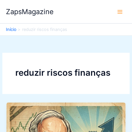
Ir
ZapsMagazine
para
o
conteúdo
Início
reduzir riscos finanças
reduzir riscos finanças