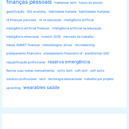
finanças pessoais
freelancer tech
futuro do ensino
gamificação
GIG economy
habilidade humana
habilidades humanas
IA finanças pessoais
IA na educação
inteligência artificial
inteligência artificial finanças
inteligência artificial na educação
inteligência emocional
investir 2026
mercado de trabalho
metas SMART finanças
metodologias ativas
microlearning
planejamento financeiro
planejamento financeiro IA
plataformas EAD
reserva emergência
requalificação profissional
Revise suas metas mensalmente:
skills tech
soft skill
soft skills
sucesso profissional
tech
tecnologia educacional
trabalho por projeto
wearables saúde
upskilling