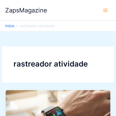
Ir
ZapsMagazine
para
o
conteúdo
Início
rastreador atividade
rastreador atividade