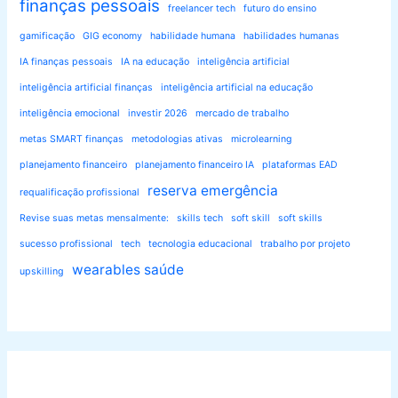
finanças pessoais
freelancer tech
futuro do ensino
gamificação
GIG economy
habilidade humana
habilidades humanas
IA finanças pessoais
IA na educação
inteligência artificial
inteligência artificial finanças
inteligência artificial na educação
inteligência emocional
investir 2026
mercado de trabalho
metas SMART finanças
metodologias ativas
microlearning
planejamento financeiro
planejamento financeiro IA
plataformas EAD
reserva emergência
requalificação profissional
Revise suas metas mensalmente:
skills tech
soft skill
soft skills
sucesso profissional
tech
tecnologia educacional
trabalho por projeto
wearables saúde
upskilling