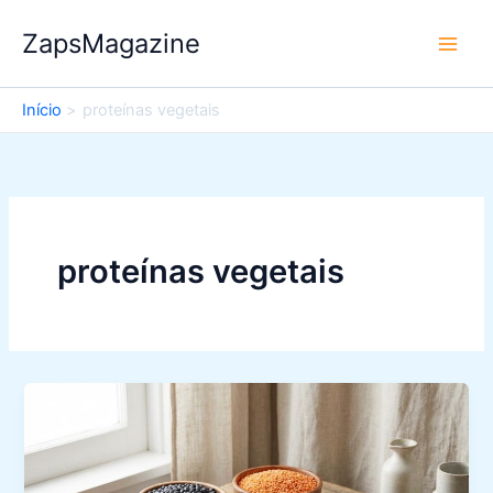
Ir
ZapsMagazine
para
o
conteúdo
Início
proteínas vegetais
proteínas vegetais