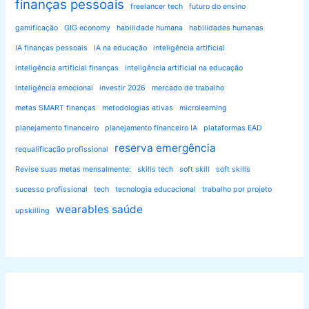
finanças pessoais
freelancer tech
futuro do ensino
gamificação
GIG economy
habilidade humana
habilidades humanas
IA finanças pessoais
IA na educação
inteligência artificial
inteligência artificial finanças
inteligência artificial na educação
inteligência emocional
investir 2026
mercado de trabalho
metas SMART finanças
metodologias ativas
microlearning
planejamento financeiro
planejamento financeiro IA
plataformas EAD
reserva emergência
requalificação profissional
Revise suas metas mensalmente:
skills tech
soft skill
soft skills
sucesso profissional
tech
tecnologia educacional
trabalho por projeto
wearables saúde
upskilling