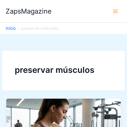
Ir
ZapsMagazine
para
o
conteúdo
Início
preservar músculos
preservar músculos