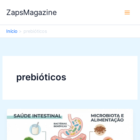
Ir
ZapsMagazine
para
o
conteúdo
Início
prebióticos
prebióticos