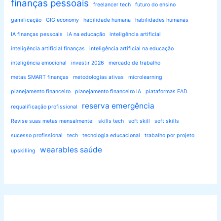
finanças pessoais
freelancer tech
futuro do ensino
gamificação
GIG economy
habilidade humana
habilidades humanas
IA finanças pessoais
IA na educação
inteligência artificial
inteligência artificial finanças
inteligência artificial na educação
inteligência emocional
investir 2026
mercado de trabalho
metas SMART finanças
metodologias ativas
microlearning
planejamento financeiro
planejamento financeiro IA
plataformas EAD
reserva emergência
requalificação profissional
Revise suas metas mensalmente:
skills tech
soft skill
soft skills
sucesso profissional
tech
tecnologia educacional
trabalho por projeto
wearables saúde
upskilling