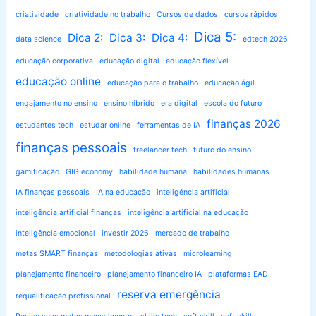
criatividade
criatividade no trabalho
Cursos de dados
cursos rápidos
Dica 5:
Dica 2:
Dica 3:
Dica 4:
data science
edtech 2026
educação corporativa
educação digital
educação flexível
educação online
educação para o trabalho
educação ágil
engajamento no ensino
ensino híbrido
era digital
escola do futuro
finanças 2026
estudantes tech
estudar online
ferramentas de IA
finanças pessoais
freelancer tech
futuro do ensino
gamificação
GIG economy
habilidade humana
habilidades humanas
IA finanças pessoais
IA na educação
inteligência artificial
inteligência artificial finanças
inteligência artificial na educação
inteligência emocional
investir 2026
mercado de trabalho
metas SMART finanças
metodologias ativas
microlearning
planejamento financeiro
planejamento financeiro IA
plataformas EAD
reserva emergência
requalificação profissional