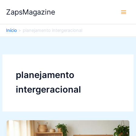
Ir
ZapsMagazine
para
o
conteúdo
Início
planejamento intergeracional
planejamento
intergeracional