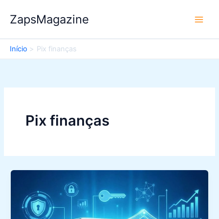
Ir
ZapsMagazine
para
o
conteúdo
Início
Pix finanças
Pix finanças