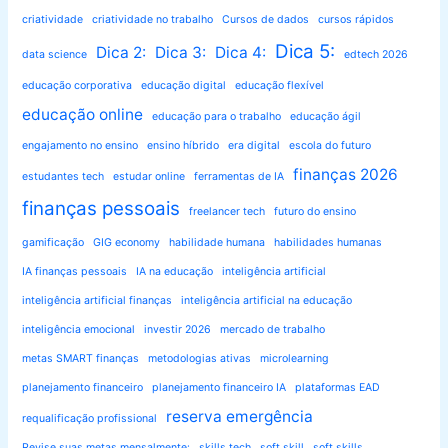
criatividade
criatividade no trabalho
Cursos de dados
cursos rápidos
Dica 5:
Dica 2:
Dica 3:
Dica 4:
data science
edtech 2026
educação corporativa
educação digital
educação flexível
educação online
educação para o trabalho
educação ágil
engajamento no ensino
ensino híbrido
era digital
escola do futuro
finanças 2026
estudantes tech
estudar online
ferramentas de IA
finanças pessoais
freelancer tech
futuro do ensino
gamificação
GIG economy
habilidade humana
habilidades humanas
IA finanças pessoais
IA na educação
inteligência artificial
inteligência artificial finanças
inteligência artificial na educação
inteligência emocional
investir 2026
mercado de trabalho
metas SMART finanças
metodologias ativas
microlearning
planejamento financeiro
planejamento financeiro IA
plataformas EAD
reserva emergência
requalificação profissional
Revise suas metas mensalmente:
skills tech
soft skill
soft skills