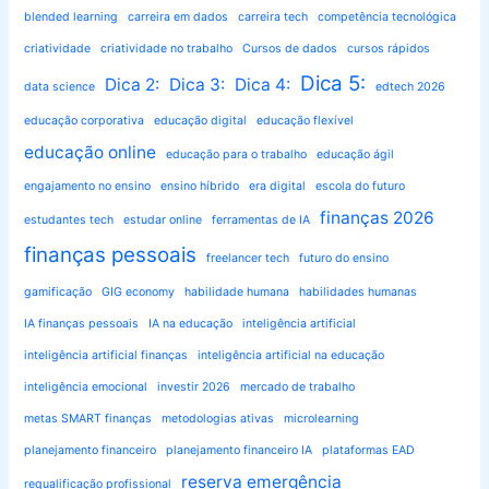
blended learning
carreira em dados
carreira tech
competência tecnológica
criatividade
criatividade no trabalho
Cursos de dados
cursos rápidos
Dica 5:
Dica 2:
Dica 3:
Dica 4:
data science
edtech 2026
educação corporativa
educação digital
educação flexível
educação online
educação para o trabalho
educação ágil
engajamento no ensino
ensino híbrido
era digital
escola do futuro
finanças 2026
estudantes tech
estudar online
ferramentas de IA
finanças pessoais
freelancer tech
futuro do ensino
gamificação
GIG economy
habilidade humana
habilidades humanas
IA finanças pessoais
IA na educação
inteligência artificial
inteligência artificial finanças
inteligência artificial na educação
inteligência emocional
investir 2026
mercado de trabalho
metas SMART finanças
metodologias ativas
microlearning
planejamento financeiro
planejamento financeiro IA
plataformas EAD
reserva emergência
requalificação profissional