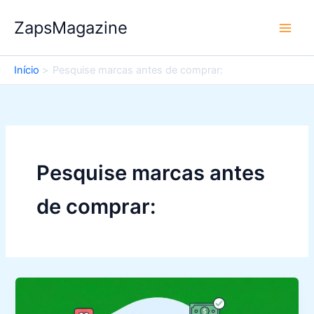
Ir
ZapsMagazine
para
o
conteúdo
Início
Pesquise marcas antes de comprar:
Pesquise marcas antes
de comprar: