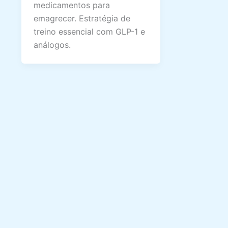
medicamentos para
emagrecer. Estratégia de
treino essencial com GLP-1 e
análogos.