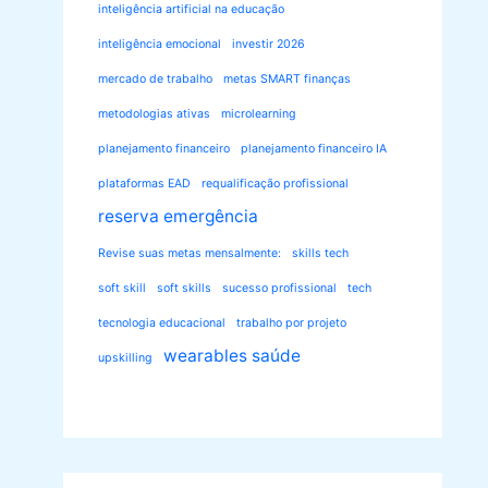
inteligência artificial na educação
inteligência emocional
investir 2026
mercado de trabalho
metas SMART finanças
metodologias ativas
microlearning
planejamento financeiro
planejamento financeiro IA
plataformas EAD
requalificação profissional
reserva emergência
Revise suas metas mensalmente:
skills tech
soft skill
soft skills
sucesso profissional
tech
tecnologia educacional
trabalho por projeto
wearables saúde
upskilling