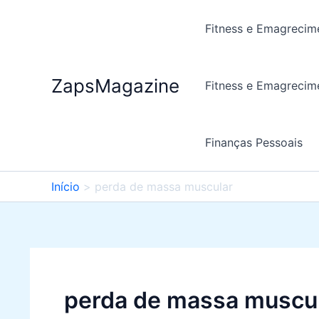
Ir
para
Fitness e Emagrecim
o
conteúdo
ZapsMagazine
Fitness e Emagrecim
Finanças Pessoais
Início
perda de massa muscular
perda de massa muscu