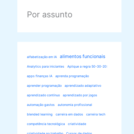
Por assunto
alimentos funcionais
alfabetização em IA
Analytics para iniciantes
Aplique a regra 50-30-20:
apps finanças IA
aprenda programação
aprender programação
aprendizado adaptativo
aprendizado contínuo
aprendizado por jogos
automação gastos
autonomia profissional
blended learning
carreira em dados
carreira tech
competência tecnológica
criatividade
criatividade no trabalho
Cursos de dados