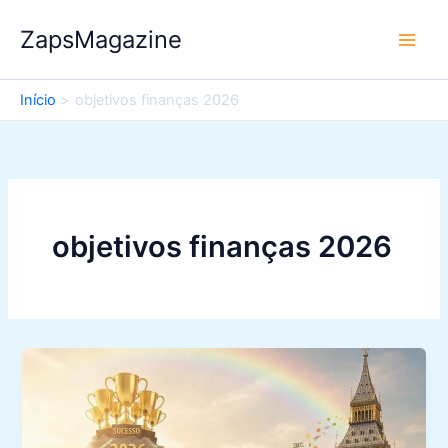
Ir
ZapsMagazine
para
o
conteúdo
Início
objetivos finanças 2026
objetivos finanças 2026