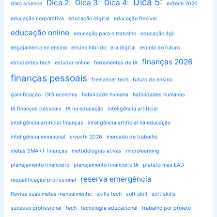
Dica 5:
Dica 2:
Dica 3:
Dica 4:
data science
edtech 2026
educação corporativa
educação digital
educação flexível
educação online
educação para o trabalho
educação ágil
engajamento no ensino
ensino híbrido
era digital
escola do futuro
finanças 2026
estudantes tech
estudar online
ferramentas de IA
finanças pessoais
freelancer tech
futuro do ensino
gamificação
GIG economy
habilidade humana
habilidades humanas
IA finanças pessoais
IA na educação
inteligência artificial
inteligência artificial finanças
inteligência artificial na educação
inteligência emocional
investir 2026
mercado de trabalho
metas SMART finanças
metodologias ativas
microlearning
planejamento financeiro
planejamento financeiro IA
plataformas EAD
reserva emergência
requalificação profissional
Revise suas metas mensalmente:
skills tech
soft skill
soft skills
sucesso profissional
tech
tecnologia educacional
trabalho por projeto