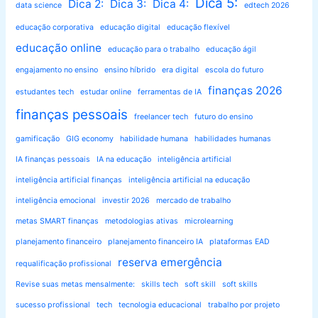
Dica 5:
Dica 2:
Dica 3:
Dica 4:
data science
edtech 2026
educação corporativa
educação digital
educação flexível
educação online
educação para o trabalho
educação ágil
engajamento no ensino
ensino híbrido
era digital
escola do futuro
finanças 2026
estudantes tech
estudar online
ferramentas de IA
finanças pessoais
freelancer tech
futuro do ensino
gamificação
GIG economy
habilidade humana
habilidades humanas
IA finanças pessoais
IA na educação
inteligência artificial
inteligência artificial finanças
inteligência artificial na educação
inteligência emocional
investir 2026
mercado de trabalho
metas SMART finanças
metodologias ativas
microlearning
planejamento financeiro
planejamento financeiro IA
plataformas EAD
reserva emergência
requalificação profissional
Revise suas metas mensalmente:
skills tech
soft skill
soft skills
sucesso profissional
tech
tecnologia educacional
trabalho por projeto