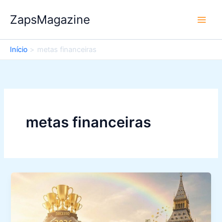
Ir
ZapsMagazine
para
o
conteúdo
Início
metas financeiras
metas financeiras