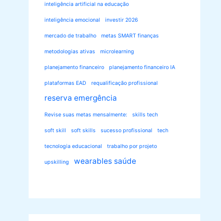
inteligência artificial na educação
inteligência emocional
investir 2026
mercado de trabalho
metas SMART finanças
metodologias ativas
microlearning
planejamento financeiro
planejamento financeiro IA
plataformas EAD
requalificação profissional
reserva emergência
Revise suas metas mensalmente:
skills tech
soft skill
soft skills
sucesso profissional
tech
tecnologia educacional
trabalho por projeto
wearables saúde
upskilling