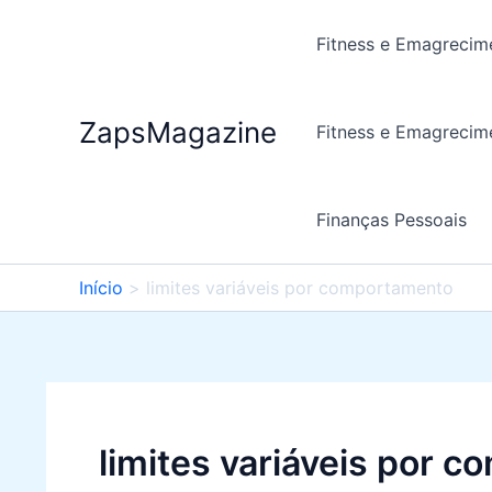
Ir
para
Fitness e Emagrecim
o
conteúdo
ZapsMagazine
Fitness e Emagrecim
Finanças Pessoais
Início
limites variáveis por comportamento
limites variáveis por 