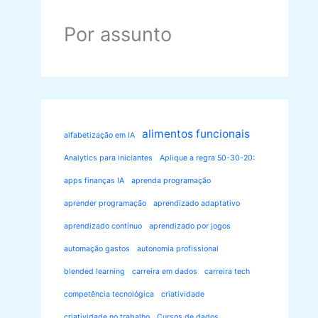
Por assunto
alimentos funcionais
alfabetização em IA
Analytics para iniciantes
Aplique a regra 50-30-20:
apps finanças IA
aprenda programação
aprender programação
aprendizado adaptativo
aprendizado contínuo
aprendizado por jogos
automação gastos
autonomia profissional
blended learning
carreira em dados
carreira tech
competência tecnológica
criatividade
criatividade no trabalho
Cursos de dados