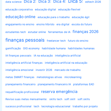
Dica 5:
Dica 2:
Dica 3:
Dica 4:
data science
edtech 2026
educação corporativa
educação digital
educação flexível
educação online
educação para o trabalho
educação ágil
engajamento no ensino
ensino híbrido
era digital
escola do futuro
finanças 2026
estudantes tech
estudar online
ferramentas de IA
finanças pessoais
freelancer tech
futuro do ensino
gamificação
GIG economy
habilidade humana
habilidades humanas
IA finanças pessoais
IA na educação
inteligência artificial
inteligência artificial finanças
inteligência artificial na educação
inteligência emocional
investir 2026
mercado de trabalho
metas SMART finanças
metodologias ativas
microlearning
planejamento financeiro
planejamento financeiro IA
plataformas EAD
reserva emergência
requalificação profissional
Revise suas metas mensalmente:
skills tech
soft skill
soft skills
sucesso profissional
tech
tecnologia educacional
trabalho por projeto