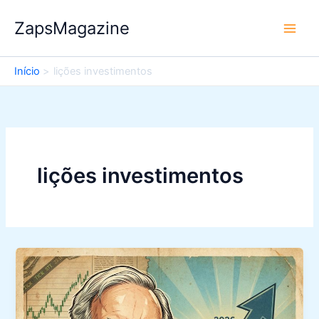
Ir
ZapsMagazine
para
o
conteúdo
Início
lições investimentos
lições investimentos